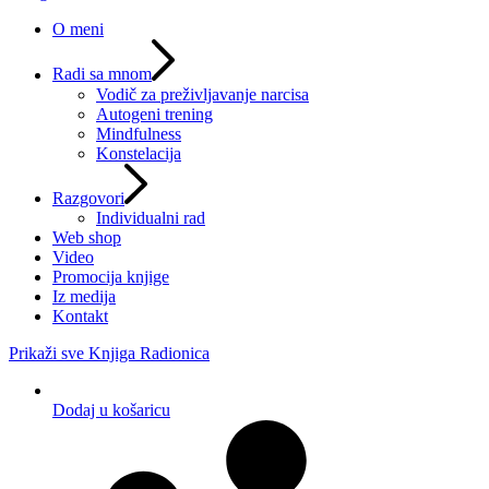
O meni
Radi sa mnom
Vodič za preživljavanje narcisa
Autogeni trening
Mindfulness
Konstelacija
Razgovori
Individualni rad
Web shop
Video
Promocija knjige
Iz medija
Kontakt
Prikaži sve
Knjiga
Radionica
Dodaj u košaricu