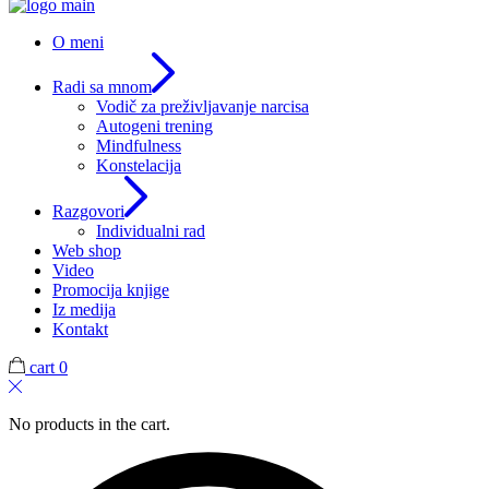
O meni
Radi sa mnom
Vodič za preživljavanje narcisa
Autogeni trening
Mindfulness
Konstelacija
Razgovori
Individualni rad
Web shop
Video
Promocija knjige
Iz medija
Kontakt
cart
0
No products in the cart.