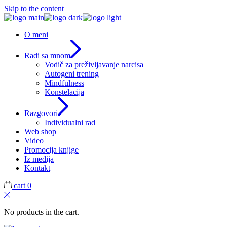
Skip to the content
O meni
Radi sa mnom
Vodič za preživljavanje narcisa
Autogeni trening
Mindfulness
Konstelacija
Razgovori
Individualni rad
Web shop
Video
Promocija knjige
Iz medija
Kontakt
cart
0
No products in the cart.