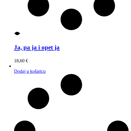
Ja, pa ja i opet ja
18,60
€
Dodaj u košaricu