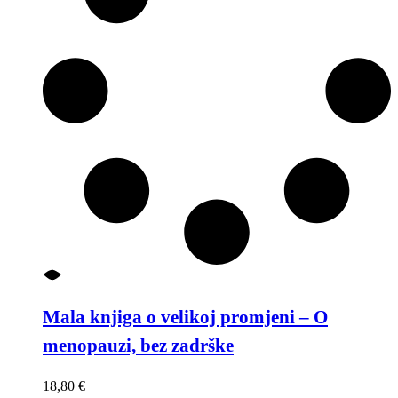
Mala knjiga o velikoj promjeni – O
menopauzi, bez zadrške
18,80
€