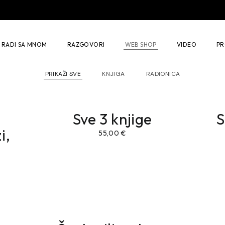
ljavanje narcisa
Individualni rad
ng
RADI SA MNOM
RAZGOVORI
WEB SHOP
VIDEO
PR
PRIKAŽI SVE
KNJIGA
RADIONICA
Vodič za preživljavanje narcisa
Individualni rad
Autogeni trening
Sve 3 knjige
S
i,
Mindfulness
55,00
€
Konstelacija