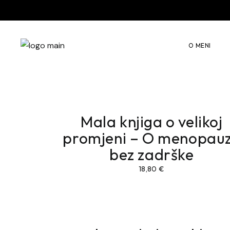
Vodič za preživ
Autogeni treni
O MENI
Mindfulness
Konstelacija
Mala knjiga o velikoj
promjeni – O menopauz
bez zadrške
18,80
€