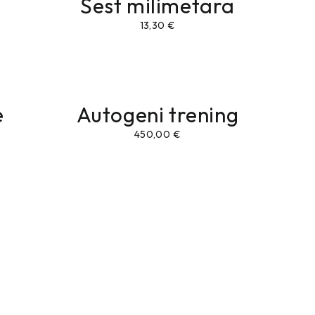
Šest milimetara
13,30
€
e
Autogeni trening
450,00
€