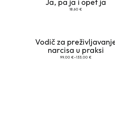
Ja, pa ja i opet ja
18,60
€
Vodič za preživljavanj
narcisa u praksi
99,00
€
–
133,00
€