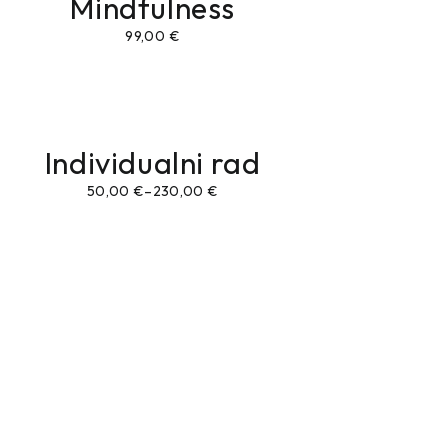
Mindfulness
99,00
€
Individualni rad
50,00
€
–
230,00
€