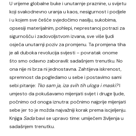
U vrijeme globalne buke i unutarnje praznine, u svijetu
koji svakodnevno uranja u kaos, nesigurnost i podjele
i u kojem sve češće svjedočimo nasilju, sukobima,
opsesiji materijalnim, pohlepi, neprestanoj potrazi za
sigurnošću i zadovoljstvom izvana, sve više ljudi
osjeća unutarnji poziv za promjenu. Ta promjena tiha
je ali duboka revolucija svijesti – povratak onome
što smo odavno zaboravili: sadašnjem trenutku. No
ona nije ni brza ni jednostavna. Zahtijeva iskrenost,
spremnost da pogledamo u sebe i postavimo sami
sebi pitanje:
Tko sam ja, iza svih tih uloga i maski?
I
umjesto da pokušavamo mijenjati svijet i druge ljude,
počnimo od onoga iznutra: počnimo najprije mijenjati
sebe jer to je možda najvažniji korak prema iscjeljenju.
Knjiga
Sada
bavi se upravo time: umijećem življenja u
sadašnjem trenutku.