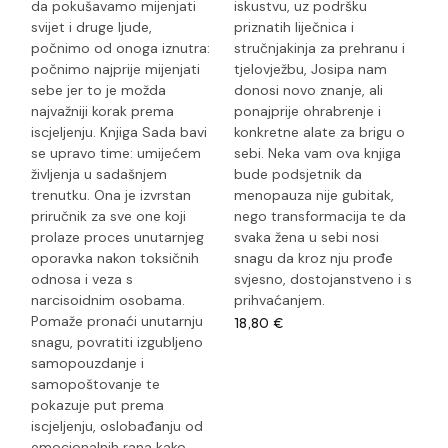
da pokušavamo mijenjati
iskustvu, uz podršku
svijet i druge ljude,
priznatih liječnica i
počnimo od onoga iznutra:
stručnjakinja za prehranu i
počnimo najprije mijenjati
tjelovježbu, Josipa nam
sebe jer to je možda
donosi novo znanje, ali
najvažniji korak prema
ponajprije ohrabrenje i
iscjeljenju. Knjiga Sada bavi
konkretne alate za brigu o
se upravo time: umijećem
sebi. Neka vam ova knjiga
življenja u sadašnjem
bude podsjetnik da
trenutku. Ona je izvrstan
menopauza nije gubitak,
priručnik za sve one koji
nego transformacija te da
prolaze proces unutarnjeg
svaka žena u sebi nosi
oporavka nakon toksičnih
snagu da kroz nju prođe
odnosa i veza s
svjesno, dostojanstveno i s
narcisoidnim osobama.
prihvaćanjem.
Pomaže pronaći unutarnju
18,80
€
snagu, povratiti izgubljeno
samopouzdanje i
samopoštovanje te
pokazuje put prema
iscjeljenju, oslobađanju od
emocionalnih rana kako