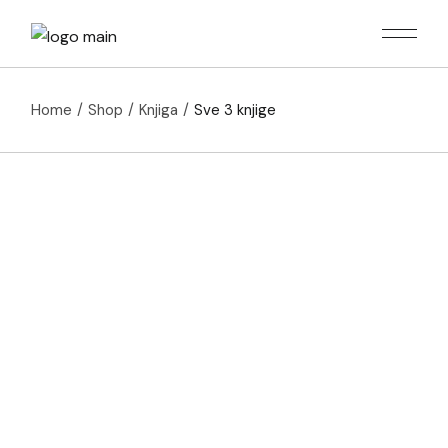
Skip
to
the
content
Home
Shop
Knjiga
Sve 3 knjige