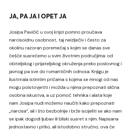
JA, PA JA I OPET JA
Josipa Pavičić u ovoj knjizi pomno proučava
narcisoidnu osobnost, taj neizlječiv i često za
okolinu razoran poremećaj s kojim se danas sve
češće susrećemo u svim životnim područjima: od
obiteljskog i prijateljskog okruženja preko poslovnog i
javnog pa sve do romantičnih odnosa. Knjigu je
ilustrirala istinitim pričama s kojima se mnogi od nas
mogu poistovjetiti i možda u njima prepoznati slična
osobna iskustva, a uz pomoć tehnika i alata koje
nam Josipa nudi možemo naučiti kako prepoznati
„narcisa“, ali i što bezbolnije i brže iscijeliti se ako nam
se ipak dogodi ljubav ili bliski susret s njim. Napisana
jednostavno i pitko, ali istodobno stručno, ova će