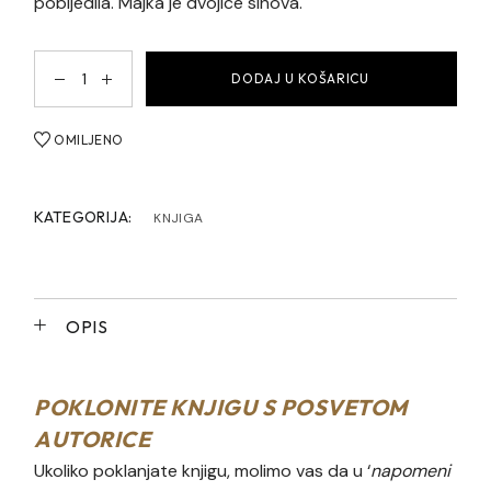
pobijedila. Majka je dvojice sinova.
Sve 3 knjige quantity
DODAJ U KOŠARICU
OMILJENO
KATEGORIJA:
KNJIGA
OPIS
POKLONITE KNJIGU S POSVETOM
AUTORICE
Ukoliko poklanjate knjigu, molimo vas da u ‘
napomeni