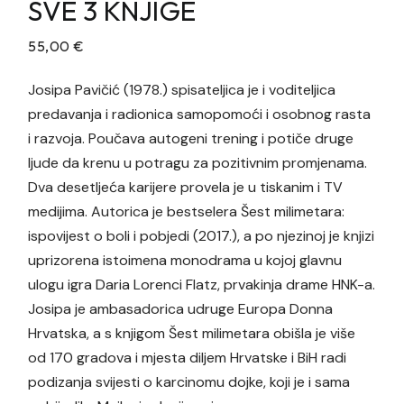
SVE 3 KNJIGE
55,00
€
Josipa Pavičić (1978.) spisateljica je i voditeljica
predavanja i radionica samopomoći i osobnog rasta
i razvoja. Poučava autogeni trening i potiče druge
ljude da krenu u potragu za pozitivnim promjenama.
Dva desetljeća karijere provela je u tiskanim i TV
medijima. Autorica je bestselera Šest milimetara:
ispovijest o boli i pobjedi (2017.), a po njezinoj je knjizi
uprizorena istoimena monodrama u kojoj glavnu
ulogu igra Daria Lorenci Flatz, prvakinja drame HNK-a.
Josipa je ambasadorica udruge Europa Donna
Hrvatska, a s knjigom Šest milimetara obišla je više
od 170 gradova i mjesta diljem Hrvatske i BiH radi
podizanja svijesti o karcinomu dojke, koji je i sama