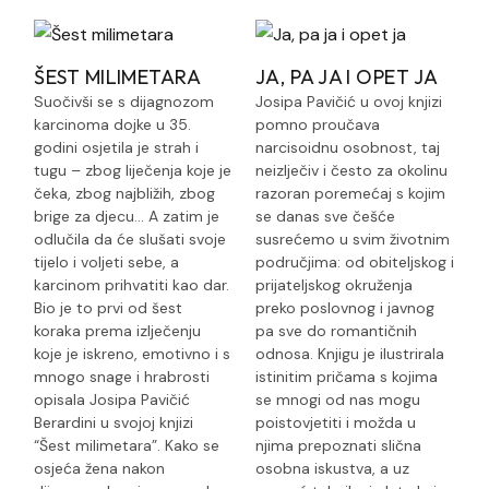
ŠEST MILIMETARA
JA, PA JA I OPET JA
Suočivši se s dijagnozom
Josipa Pavičić u ovoj knjizi
karcinoma dojke u 35.
pomno proučava
godini osjetila je strah i
narcisoidnu osobnost, taj
tugu – zbog liječenja koje je
neizlječiv i često za okolinu
čeka, zbog najbližih, zbog
razoran poremećaj s kojim
brige za djecu… A zatim je
se danas sve češće
odlučila da će slušati svoje
susrećemo u svim životnim
tijelo i voljeti sebe, a
područjima: od obiteljskog i
karcinom prihvatiti kao dar.
prijateljskog okruženja
Bio je to prvi od šest
preko poslovnog i javnog
koraka prema izlječenju
pa sve do romantičnih
koje je iskreno, emotivno i s
odnosa. Knjigu je ilustrirala
mnogo snage i hrabrosti
istinitim pričama s kojima
opisala Josipa Pavičić
se mnogi od nas mogu
Berardini u svojoj knjizi
poistovjetiti i možda u
“Šest milimetara”. Kako se
njima prepoznati slična
osjeća žena nakon
osobna iskustva, a uz