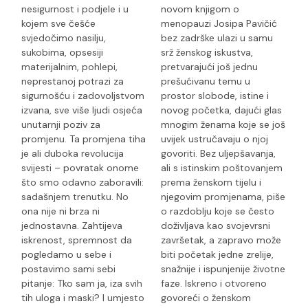
nesigurnost i podjele i u
novom knjigom o
kojem sve češće
menopauzi Josipa Pavičić
svjedočimo nasilju,
bez zadrške ulazi u samu
sukobima, opsesiji
srž ženskog iskustva,
materijalnim, pohlepi,
pretvarajući još jednu
neprestanoj potrazi za
prešućivanu temu u
sigurnošću i zadovoljstvom
prostor slobode, istine i
izvana, sve više ljudi osjeća
novog početka, dajući glas
unutarnji poziv za
mnogim ženama koje se još
promjenu. Ta promjena tiha
uvijek ustručavaju o njoj
je ali duboka revolucija
govoriti. Bez uljepšavanja,
svijesti – povratak onome
ali s istinskim poštovanjem
što smo odavno zaboravili:
prema ženskom tijelu i
sadašnjem trenutku. No
njegovim promjenama, piše
ona nije ni brza ni
o razdoblju koje se često
jednostavna. Zahtijeva
doživljava kao svojevrsni
iskrenost, spremnost da
završetak, a zapravo može
pogledamo u sebe i
biti početak jedne zrelije,
postavimo sami sebi
snažnije i ispunjenije životne
pitanje: Tko sam ja, iza svih
faze. Iskreno i otvoreno
tih uloga i maski? I umjesto
govoreći o ženskom