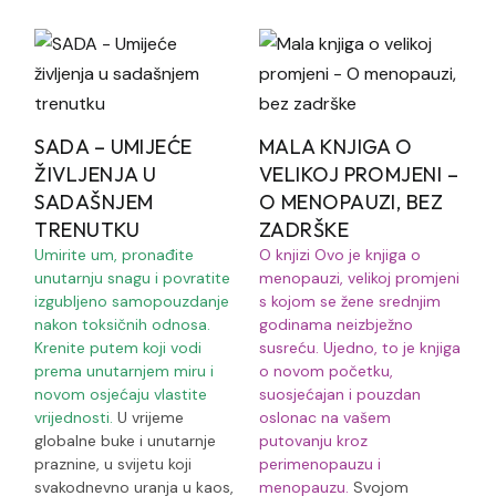
SADA – UMIJEĆE
MALA KNJIGA O
ŽIVLJENJA U
VELIKOJ PROMJENI –
SADAŠNJEM
O MENOPAUZI, BEZ
TRENUTKU
ZADRŠKE
Umirite um, pronađite
O knjizi
Ovo je knjiga o
unutarnju snagu i povratite
menopauzi, velikoj promjeni
izgubljeno samopouzdanje
s kojom se žene srednjim
nakon
toksičnih odnosa.
godinama neizbježno
Krenite putem koji vodi
susreću. Ujedno, to je knjiga
prema unutarnjem miru i
o novom početku,
novom osjećaju
vlastite
suosjećajan i pouzdan
vrijednosti.
U vrijeme
oslonac na vašem
globalne buke i unutarnje
putovanju kroz
praznine, u svijetu koji
perimenopauzu i
svakodnevno uranja u kaos,
menopauzu.
Svojom