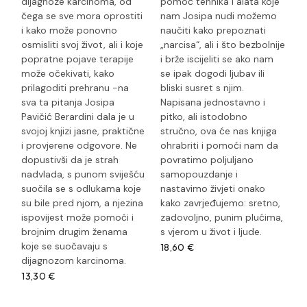
dijagnoze karcinoma, od
pomoć tehnika i alata koje
čega se sve mora oprostiti
nam Josipa nudi možemo
i kako može ponovno
naučiti kako prepoznati
osmisliti svoj život, ali i koje
„narcisa“, ali i što bezbolnije
popratne pojave terapije
i brže iscijeliti se ako nam
može očekivati, kako
se ipak dogodi ljubav ili
prilagoditi prehranu -na
bliski susret s njim.
sva ta pitanja Josipa
Napisana jednostavno i
Pavičić Berardini dala je u
pitko, ali istodobno
svojoj knjizi jasne, praktične
stručno, ova će nas knjiga
i provjerene odgovore. Ne
ohrabriti i pomoći nam da
dopustivši da je strah
povratimo poljuljano
nadvlada, s punom sviješću
samopouzdanje i
suočila se s odlukama koje
nastavimo živjeti onako
su bile pred njom, a njezina
kako zavrjeđujemo: sretno,
ispovijest može pomoći i
zadovoljno, punim plućima,
brojnim drugim ženama
s vjerom u život i ljude.
koje se suočavaju s
18,60
€
dijagnozom karcinoma.
13,30
€