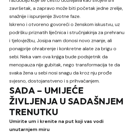
razdoblju koje se često doživljava kao svojevrsni
završetak, a zapravo može biti početak jedne zrelije,
snažnije i ispunjenije životne faze.
Iskreno i otvoreno govoreći o ženskom iskustvu, uz
podršku priznatih liječnica i stručnjakinja za prehranu
i tjelovježbu, Josipa nam donosi novo znanje, ali
ponajprije ohrabrenje i konkretne alate za brigu o
sebi. Neka vam ova knjiga bude podsjetnik da
menopauza nije gubitak, nego transformacija te da
svaka žena u sebi nosi snagu da kroz nju prođe
svjesno, dostojanstveno i s prihvaćanjem.
SADA – UMIJEĆE
ŽIVLJENJA U SADAŠNJEM
TRENUTKU
Umirite um i krenite na put koji vas vodi
unutarnjem miru