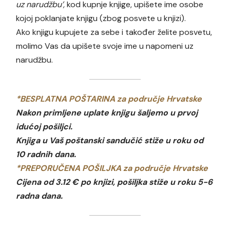
uz narudžbu’,
kod kupnje knjige, upišete ime osobe
kojoj poklanjate knjigu (zbog posvete u knjizi).
Ako knjigu kupujete za sebe i također želite posvetu,
molimo Vas da upišete svoje ime u napomeni uz
narudžbu.
*BESPLATNA POŠTARINA za područje Hrvatske
Nakon primljene uplate knjigu šaljemo u prvoj
idućoj pošiljci.
Knjiga u Vaš poštanski sandučić stiže u roku od
10 radnih dana.
*PREPORUČENA POŠILJKA za područje Hrvatske
Cijena od 3.12 € po knjizi, pošiljka stiže u roku 5-6
radna dana.