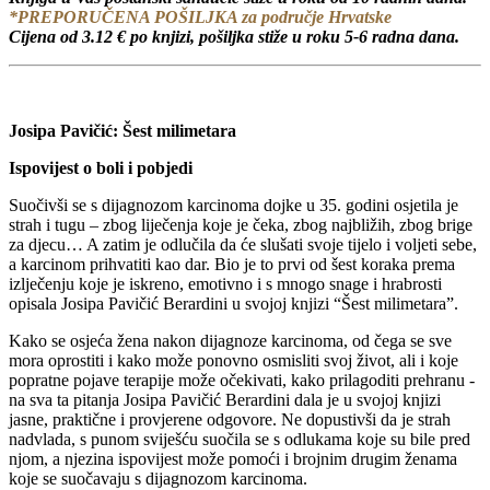
*PREPORUČENA POŠILJKA za područje Hrvatske
Cijena od 3.12 € po knjizi, pošiljka stiže u roku 5-6 radna dana.
Josipa Pavičić: Šest milimetara
Ispovijest o boli i pobjedi
Suočivši se s dijagnozom karcinoma dojke u 35. godini osjetila je
strah i tugu – zbog liječenja koje je čeka, zbog najbližih, zbog brige
za djecu… A zatim je odlučila da će slušati svoje tijelo i voljeti sebe,
a karcinom prihvatiti kao dar. Bio je to prvi od šest koraka prema
izlječenju koje je iskreno, emotivno i s mnogo snage i hrabrosti
opisala Josipa Pavičić Berardini u svojoj knjizi “Šest milimetara”.
Kako se osjeća žena nakon dijagnoze karcinoma, od čega se sve
mora oprostiti i kako može ponovno osmisliti svoj život, ali i koje
popratne pojave terapije može očekivati, kako prilagoditi prehranu -
na sva ta pitanja Josipa Pavičić Berardini dala je u svojoj knjizi
jasne, praktične i provjerene odgovore. Ne dopustivši da je strah
nadvlada, s punom sviješću suočila se s odlukama koje su bile pred
njom, a njezina ispovijest može pomoći i brojnim drugim ženama
koje se suočavaju s dijagnozom karcinoma.