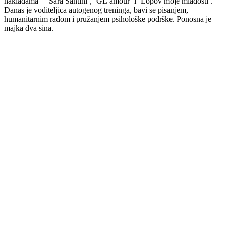
nakladama – ‘Sara Santini’, ‘GL’amour’ i ‘Lopov moje mladosti’.
Danas je voditeljica autogenog treninga, bavi se pisanjem,
humanitarnim radom i pružanjem psihološke podrške. Ponosna je
majka dva sina.