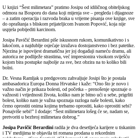
U knjizi “Šest milimetara” pratimo Josipu od idiličnog obiteljskog
odmora na Bosporu do dana koji mijenja sve – pregleda i dijagnoze
– a zatim operacija i razvoda braka u vrijeme pisanja ove knjige, sve
do opraštanja s bliskom prijateljicom Ivanom Popović, koja nije
uspjela pobijediti karcinom.
Josipa Pavičić Berardini piše iskusnom rukom, komunikativno i s
lakoćom, a najdublje osjećaje izražava dostojanstveno i bez patetike.
Njezina je ispovijest dramatična jer joj događaji nameću dramu, ali
autorica ne podliježe strastima, već impresionira visokom sviješću
kojom bira postupke najbolje za sve, bez obzira na to koliko bili
bolni.
Dr. Vesna Ramljak u predgovoru zahvaljuje Josipi što je postala
ambasadorica Europa Donna Hrvatske i kaže: “Ono što je novo i
važno način je prikaza bolesti, od početka – prenošenje spoznaje o
važnosti i vrijednosti života, koliko nam je bitno ući u sebe, prigrliti
bolest, koliko nam je važna spoznaja razloga naše bolesti, kako
ćemo oprostiti onima kojima trebamo oprostiti, kako oprostiti sebi?
Ponajviše sebi!” I dodaje: “Šest milimetara lošeg će se, nadam se,
pretvoriti u bezbroj milimetara dobrog.”
Josipa Pavičić Berardini
radila je dva desetljeća karijere u tiskanim
i TV medijima te objavila tri romana prodana u rekordnim