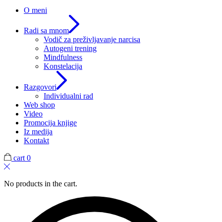
O meni
Radi sa mnom
Vodič za preživljavanje narcisa
Autogeni trening
Mindfulness
Konstelacija
Razgovori
Individualni rad
Web shop
Video
Promocija knjige
Iz medija
Kontakt
cart
0
No products in the cart.