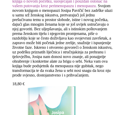
knjiga o novom početku, suosjećajan i pouzdan oslonac na
vašem putovanju kroz perimenopauzu i menopauzu.
Svojom
novom knjigom o menopauzi Josipa Pavičić bez zadrške ulazi
u samu srž ženskog iskustva, pretvarajući još jednu
prešućivanu temu u prostor slobode, istine i novog početka,
dajući glas mnogim ženama koje se još uvijek ustručavaju o
njoj govoriti. Bez uljepšavanja, ali s istinskim poštovanjem
prema ženskom tijelu i njegovim promjenama, piše o
razdoblju koje se često doživljava kao svojevrsni završetak, a
zapravo može biti početak jedne zrelije, snažnije i ispunjenije
životne faze. Iskreno i otvoreno govoreći o ženskom iskustvu,
uz podršku priznatih liječnica i stručnjakinja za prehranu i
tjelovježbu, Josipa nam donosi novo znanje, ali ponajprije
ohrabrenje i konkretne alate za brigu o sebi. Neka vam ova
knjiga bude podsjetnik da menopauza nije gubitak, nego
transformacija te da svaka žena u sebi nosi snagu da kroz nju
prođe svjesno, dostojanstveno i s prihvaćanjem.
18,80
€