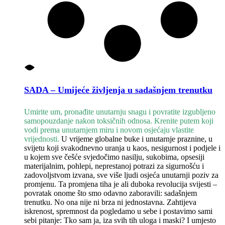
SADA – Umijeće življenja u sadašnjem trenutku
Umirite um, pronađite unutarnju snagu i povratite izgubljeno
samopouzdanje nakon
toksičnih odnosa. Krenite putem koji
vodi prema unutarnjem miru i novom osjećaju
vlastite
vrijednosti.
U vrijeme globalne buke i unutarnje praznine, u
svijetu koji svakodnevno uranja u kaos, nesigurnost i podjele i
u kojem sve češće svjedočimo nasilju, sukobima, opsesiji
materijalnim, pohlepi, neprestanoj potrazi za sigurnošću i
zadovoljstvom izvana, sve više ljudi osjeća unutarnji poziv za
promjenu. Ta promjena tiha je ali duboka revolucija svijesti –
povratak onome što smo odavno zaboravili: sadašnjem
trenutku. No ona nije ni brza ni jednostavna. Zahtijeva
iskrenost, spremnost da pogledamo u sebe i postavimo sami
sebi pitanje: Tko sam ja, iza svih tih uloga i maski? I umjesto