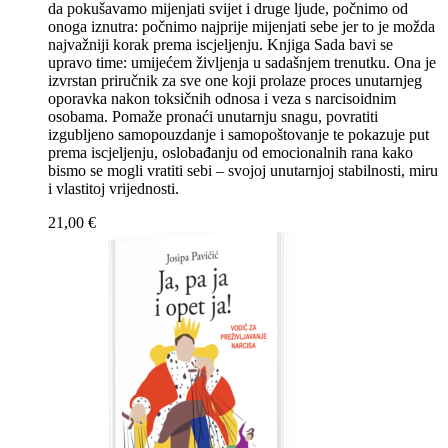
da pokušavamo mijenjati svijet i druge ljude, počnimo od
onoga iznutra: počnimo najprije mijenjati sebe jer to je možda
najvažniji korak prema iscjeljenju. Knjiga Sada bavi se
upravo time: umijećem življenja u sadašnjem trenutku. Ona je
izvrstan priručnik za sve one koji prolaze proces unutarnjeg
oporavka nakon toksičnih odnosa i veza s narcisoidnim
osobama. Pomaže pronaći unutarnju snagu, povratiti
izgubljeno samopouzdanje i samopoštovanje te pokazuje put
prema iscjeljenju, oslobađanju od emocionalnih rana kako
bismo se mogli vratiti sebi – svojoj unutarnjoj stabilnosti, miru
i vlastitoj vrijednosti.
21,00
€