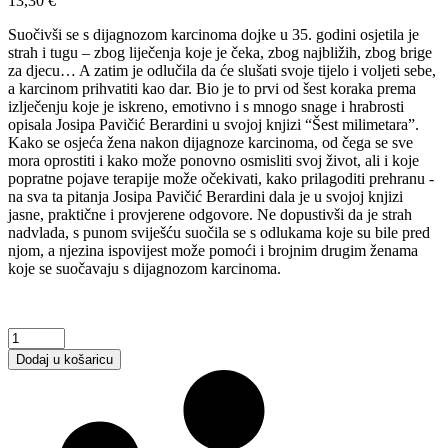
13,30
€
Suočivši se s dijagnozom karcinoma dojke u 35. godini osjetila je
strah i tugu – zbog liječenja koje je čeka, zbog najbližih, zbog brige
za djecu… A zatim je odlučila da će slušati svoje tijelo i voljeti sebe,
a karcinom prihvatiti kao dar. Bio je to prvi od šest koraka prema
izlječenju koje je iskreno, emotivno i s mnogo snage i hrabrosti
opisala Josipa Pavičić Berardini u svojoj knjizi “Šest milimetara”.
Kako se osjeća žena nakon dijagnoze karcinoma, od čega se sve
mora oprostiti i kako može ponovno osmisliti svoj život, ali i koje
popratne pojave terapije može očekivati, kako prilagoditi prehranu -
na sva ta pitanja Josipa Pavičić Berardini dala je u svojoj knjizi
jasne, praktične i provjerene odgovore. Ne dopustivši da je strah
nadvlada, s punom sviješću suočila se s odlukama koje su bile pred
njom, a njezina ispovijest može pomoći i brojnim drugim ženama
koje se suočavaju s dijagnozom karcinoma.
Šest
milimetara
Dodaj u košaricu
quantity