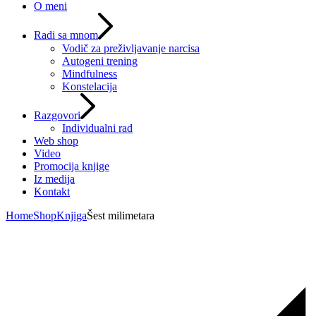
O meni
Radi sa mnom
Vodič za preživljavanje narcisa
Autogeni trening
Mindfulness
Konstelacija
Razgovori
Individualni rad
Web shop
Video
Promocija knjige
Iz medija
Kontakt
Home
Shop
Knjiga
Šest milimetara