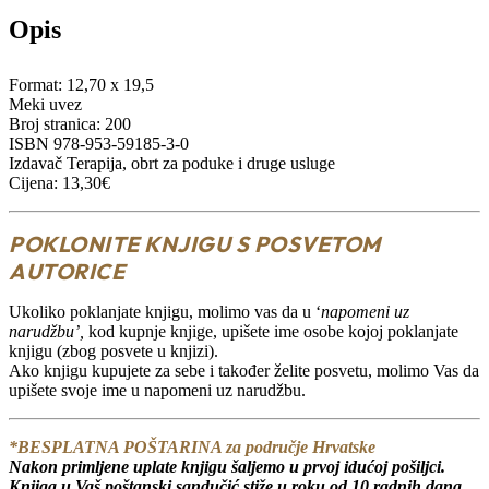
Opis
Format: 12,70 x 19,5
Meki uvez
Broj stranica: 200
ISBN 978-953-59185-3-0
Izdavač Terapija, obrt za poduke i druge usluge
Cijena: 13,30€
POKLONITE KNJIGU S POSVETOM
AUTORICE
Ukoliko poklanjate knjigu, molimo vas da u ‘
napomeni uz
narudžbu’,
kod kupnje knjige, upišete ime osobe kojoj poklanjate
knjigu (zbog posvete u knjizi).
Ako knjigu kupujete za sebe i također želite posvetu, molimo Vas da
upišete svoje ime u napomeni uz narudžbu.
*BESPLATNA POŠTARINA za područje Hrvatske
Nakon primljene uplate knjigu šaljemo u prvoj idućoj pošiljci.
Knjiga u Vaš poštanski sandučić stiže u roku od 10 radnih dana.