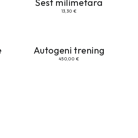
Šest milimetara
13,30
€
e
Autogeni trening
450,00
€