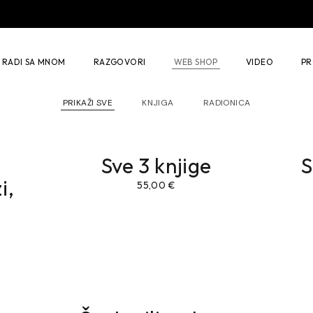
ljavanje narcisa
Individualni rad
ng
RADI SA MNOM
RAZGOVORI
WEB SHOP
VIDEO
PR
PRIKAŽI SVE
KNJIGA
RADIONICA
Vodič za preživljavanje narcisa
Individualni rad
Autogeni trening
Sve 3 knjige
S
i,
Mindfulness
55,00
€
Konstelacija