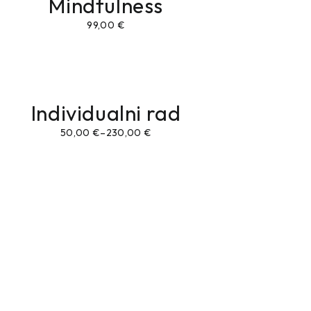
Mindfulness
99,00
€
Individualni rad
50,00
€
–
230,00
€