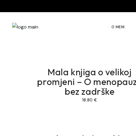
Vodič za preživ
Autogeni treni
O MENI
Mindfulness
Konstelacija
Mala knjiga o velikoj
promjeni – O menopauz
bez zadrške
18,80
€