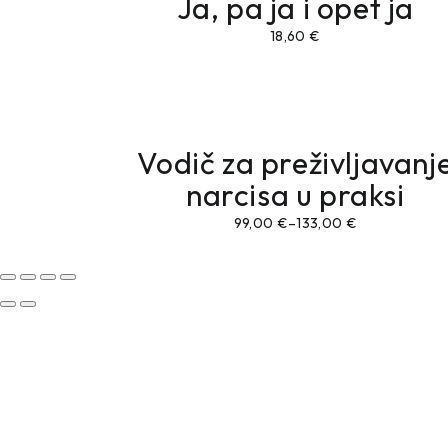
Ja, pa ja i opet ja
18,60
€
Vodič za preživljavanj
narcisa u praksi
99,00
€
–
133,00
€