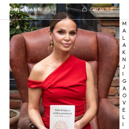
CART
0
M
A
L
A
K
N
J
I
G
A
O
V
E
L
I