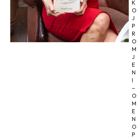
K
O
J
P
R
O
M
J
E
N
I
–
O
M
E
N
O
P