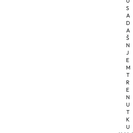
U
S
A
D
A
Š
N
J
E
M
T
R
E
N
U
T
K
U