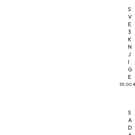
S
V
E
3
K
N
J
I
G
E
55,00
S
A
D