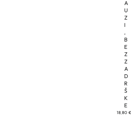
A
U
Z
I
,
B
E
Z
Z
A
D
R
Š
K
E
18,80