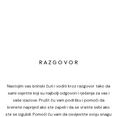
R A Z G O V O R
Nastojim vas istinski čuti i voditi kroz razgovor tako da
sami osjetite koji su najbolji odgovori i rješenja za vas i
vaše izazove. Pružit ću vam podršku i pomoći da
krenete naprijed ako ste zapeli i da se vratite sebi ako
ste se izgubili. Pomoći ću vam da osvijestite svoju snagu